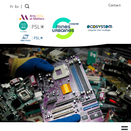
Contact
|
Fr
En
Ouv