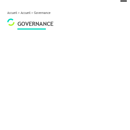
le
me
Accueil
>
Accueil
>
Governance
GOVERNANCE