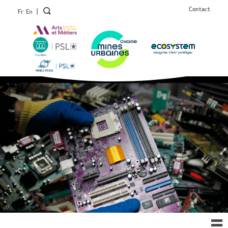
Contact
|
Fr
En
Ouv