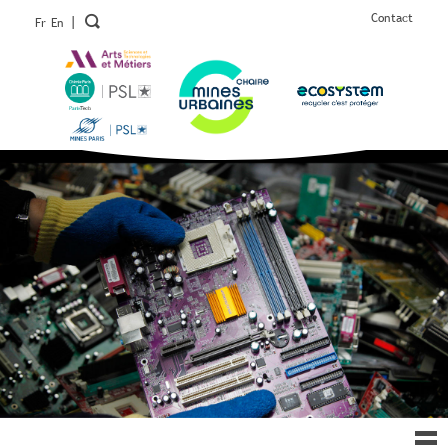
Contact
|
Fr
En
Ouv