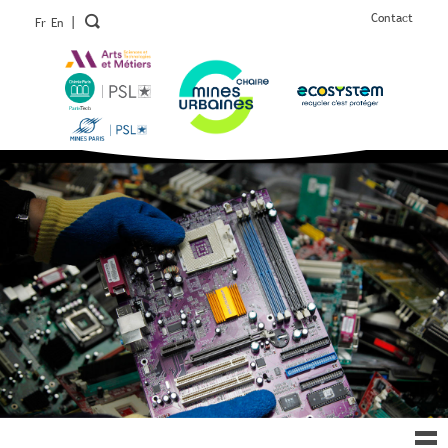
Contact
|
Fr
En
Ouv