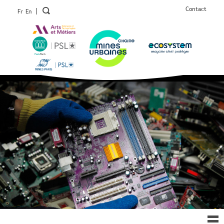
Contact
|
Fr
En
Ouv