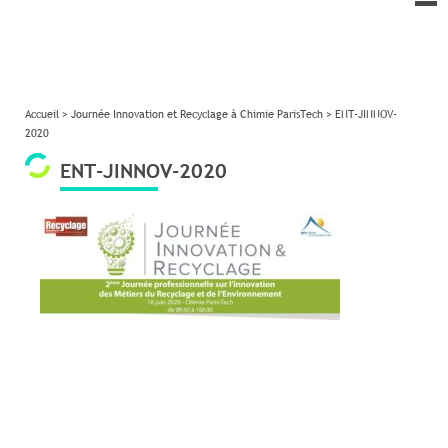
le
me
Accueil
>
Journée Innovation et Recyclage à Chimie ParisTech
>
ENT-JINNOV-
2020
ENT-JINNOV-2020