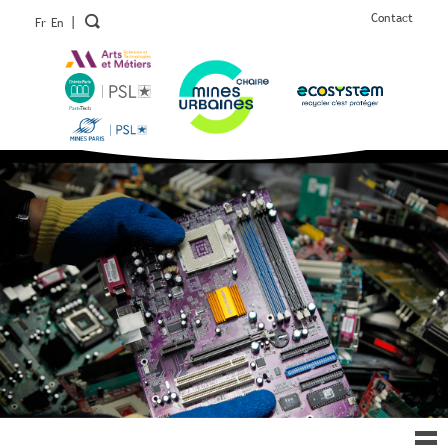
Contact
|
Fr
En
Ouv