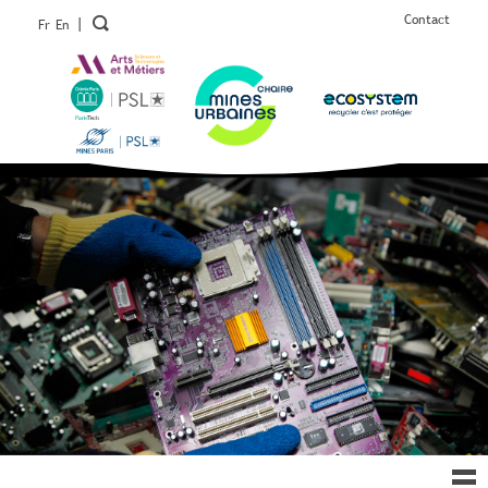
Contact
|
Fr
En
Ouv