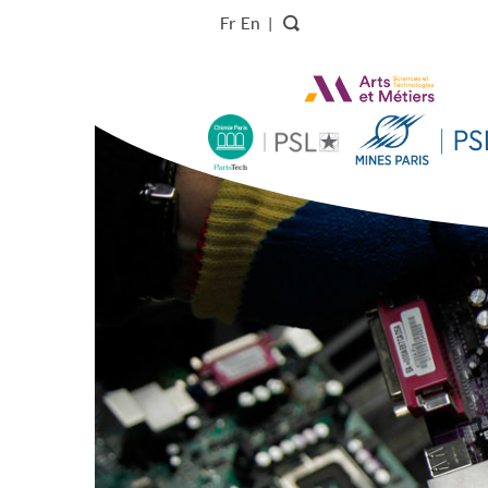
Fr
En
|