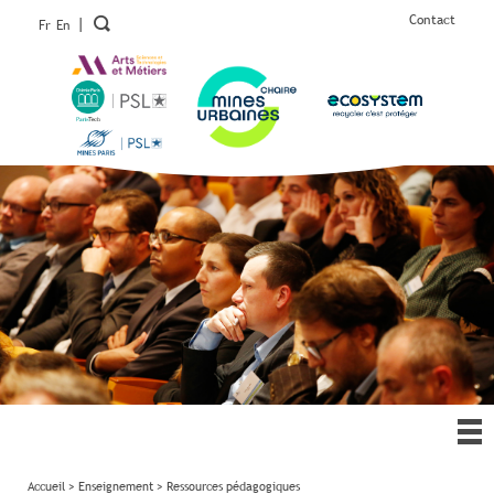
Contact
|
Fr
En
Ouv
le
me
Accueil
>
Enseignement
>
Ressources pédagogiques