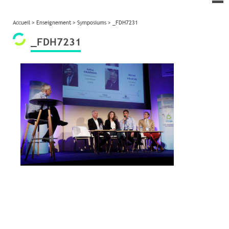
le
me
Accueil
>
Enseignement
>
Symposiums
>
_FDH7231
_FDH7231