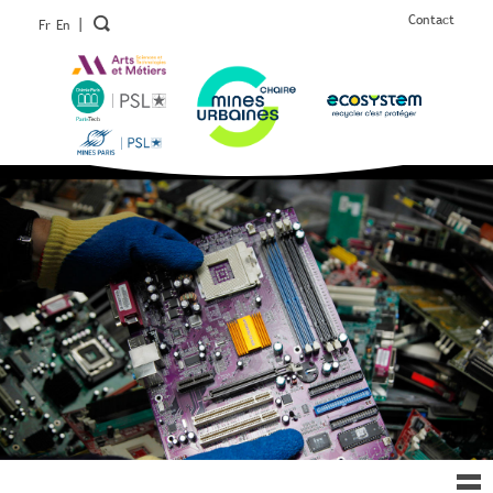
Contact
|
Fr
En
Ouv