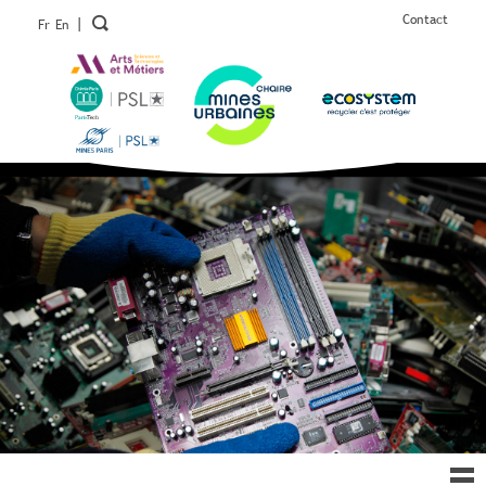
Contact
|
Fr
En
Ouv